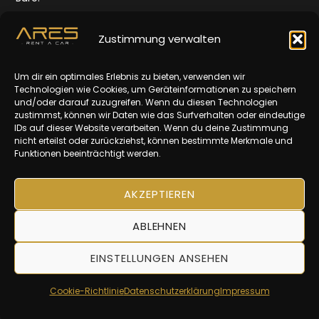
Quellenstr. 165,
1100 Wien
Zustimmung verwalten
Öffnungszeiten:
Um dir ein optimales Erlebnis zu bieten, verwenden wir
Mo-Fr: 10-16 Uhr
Technologien wie Cookies, um Geräteinformationen zu speichern
und/oder darauf zuzugreifen. Wenn du diesen Technologien
Impressum
zustimmst, können wir Daten wie das Surfverhalten oder eindeutige
IDs auf dieser Website verarbeiten. Wenn du deine Zustimmung
Datenschutz
nicht erteilst oder zurückziehst, können bestimmte Merkmale und
Funktionen beeinträchtigt werden.
AGBs
AKZEPTIEREN
ABLEHNEN
EINSTELLUNGEN ANSEHEN
© 2025 | ARES Rent A Car
Cookie-Richtlinie
Datenschutzerklärung
Impressum