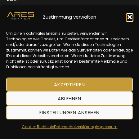
Quellenstr. 165,
1100 Wien
Zustimmung verwalten
Öffnungszeiten:
Um dir ein optimales Erlebnis zu bieten, verwenden wir
Mo-Fr: 10-16 Uhr
Technologien wie Cookies, um Geräteinformationen zu speichern
und/oder darauf zuzugreifen. Wenn du diesen Technologien
Impressum
zustimmst, können wir Daten wie das Surfverhalten oder eindeutige
IDs auf dieser Website verarbeiten. Wenn du deine Zustimmung
Datenschutz
nicht erteilst oder zurückziehst, können bestimmte Merkmale und
Funktionen beeinträchtigt werden.
AGBs
AKZEPTIEREN
ABLEHNEN
EINSTELLUNGEN ANSEHEN
© 2025 | ARES Rent A Car
Cookie-Richtlinie
Datenschutzerklärung
Impressum