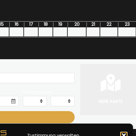
15
16
17
18
19
20
21
22
23
Rückgabezeit
:
SIEHE KARTE
Zustimmung verwalten