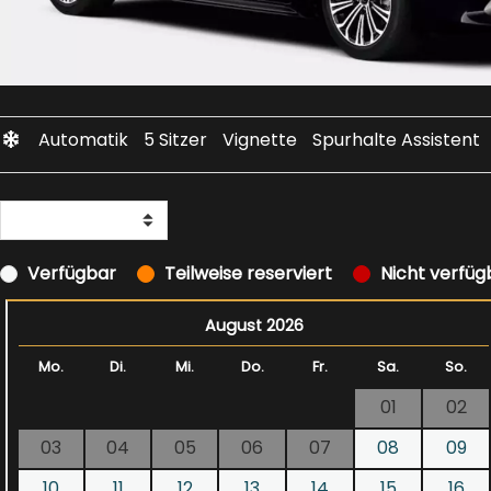
Automatik
5 Sitzer
Vignette
Spurhalte Assistent
Verfügbar
Teilweise reserviert
Nicht verfüg
August 2026
Mo.
Di.
Mi.
Do.
Fr.
Sa.
So.
01
02
03
04
05
06
07
08
09
10
11
12
13
14
15
16