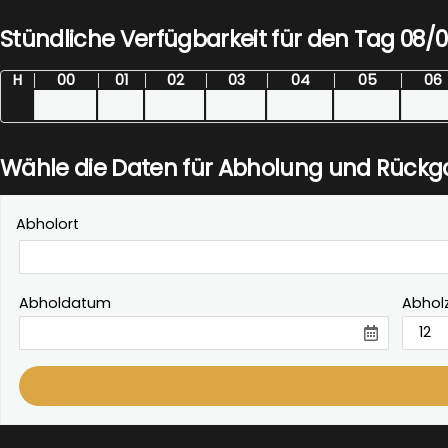
Stündliche Verfügbarkeit für den Tag 08/
H
00
01
02
03
04
05
06
Wähle die Daten für Abholung und Rück
Abholort
Abholdatum
Abholz