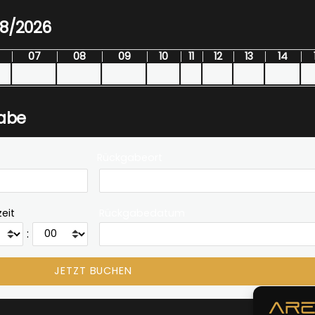
08/2026
07
08
09
10
11
12
13
14
gabe
Rückgabeort
eit
Rückgabedatum
: