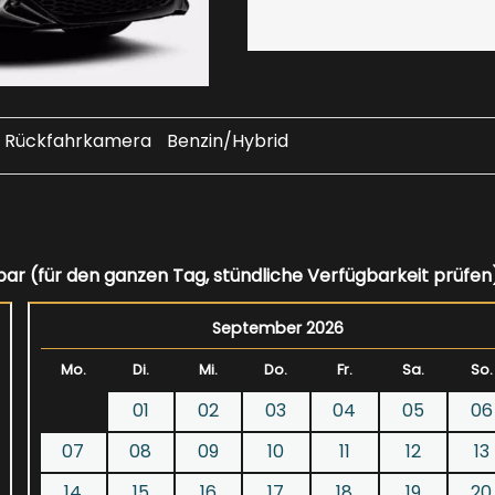
Rückfahrkamera
Benzin/Hybrid
bar (für den ganzen Tag, stündliche Verfügbarkeit prüfen
September 2026
Mo.
Di.
Mi.
Do.
Fr.
Sa.
So.
01
02
03
04
05
06
07
08
09
10
11
12
13
14
15
16
17
18
19
20