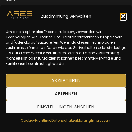
Quellenstr. 165,
1100 Wien
Zustimmung verwalten
Öffnungszeiten:
Um dir ein optimales Erlebnis zu bieten, verwenden wir
Mo-Fr: 10-16 Uhr
Technologien wie Cookies, um Geräteinformationen zu speichern
und/oder darauf zuzugreifen. Wenn du diesen Technologien
Impressum
zustimmst, können wir Daten wie das Surfverhalten oder eindeutige
IDs auf dieser Website verarbeiten. Wenn du deine Zustimmung
Datenschutz
nicht erteilst oder zurückziehst, können bestimmte Merkmale und
Funktionen beeinträchtigt werden.
AGBs
AKZEPTIEREN
ABLEHNEN
EINSTELLUNGEN ANSEHEN
© 2025 | ARES Rent A Car
Cookie-Richtlinie
Datenschutzerklärung
Impressum