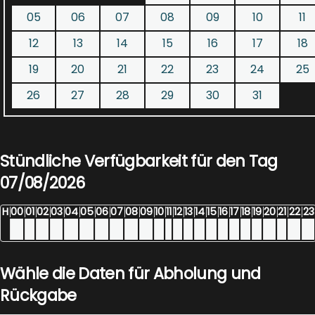
05
06
07
08
09
10
11
12
13
14
15
16
17
18
19
20
21
22
23
24
25
26
27
28
29
30
31
Stündliche Verfügbarkeit für den Tag
07/08/2026
H
00
01
02
03
04
05
06
07
08
09
10
11
12
13
14
15
16
17
18
19
20
21
22
23
Wähle die Daten für Abholung und
Rückgabe