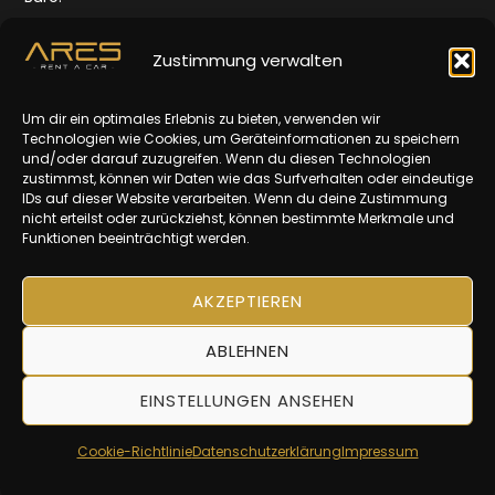
Quellenstr. 165,
1100 Wien
Zustimmung verwalten
Öffnungszeiten:
Um dir ein optimales Erlebnis zu bieten, verwenden wir
Mo-Fr: 10-16 Uhr
Technologien wie Cookies, um Geräteinformationen zu speichern
und/oder darauf zuzugreifen. Wenn du diesen Technologien
Impressum
zustimmst, können wir Daten wie das Surfverhalten oder eindeutige
IDs auf dieser Website verarbeiten. Wenn du deine Zustimmung
Datenschutz
nicht erteilst oder zurückziehst, können bestimmte Merkmale und
Funktionen beeinträchtigt werden.
AGBs
AKZEPTIEREN
ABLEHNEN
EINSTELLUNGEN ANSEHEN
© 2025 | ARES Rent A Car
Cookie-Richtlinie
Datenschutzerklärung
Impressum