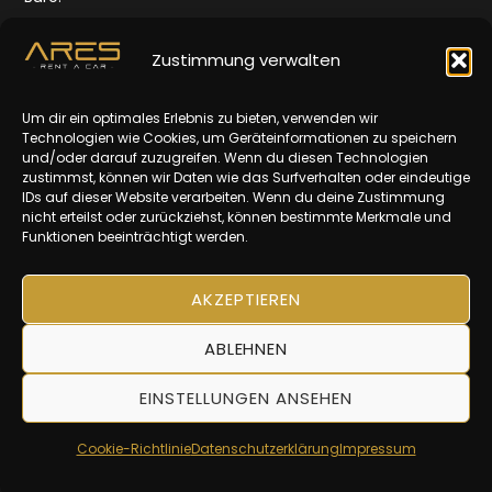
Quellenstr. 165,
1100 Wien
Zustimmung verwalten
Öffnungszeiten:
Um dir ein optimales Erlebnis zu bieten, verwenden wir
Mo-Fr: 10-16 Uhr
Technologien wie Cookies, um Geräteinformationen zu speichern
und/oder darauf zuzugreifen. Wenn du diesen Technologien
Impressum
zustimmst, können wir Daten wie das Surfverhalten oder eindeutige
IDs auf dieser Website verarbeiten. Wenn du deine Zustimmung
Datenschutz
nicht erteilst oder zurückziehst, können bestimmte Merkmale und
Funktionen beeinträchtigt werden.
AGBs
AKZEPTIEREN
ABLEHNEN
EINSTELLUNGEN ANSEHEN
© 2025 | ARES Rent A Car
Cookie-Richtlinie
Datenschutzerklärung
Impressum