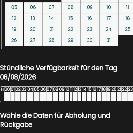
05
06
07
08
09
10
11
12
13
14
15
16
17
18
19
20
21
22
23
24
25
26
27
28
29
30
31
Stündliche Verfügbarkeit für den Tag
08/08/2026
H
00
01
02
03
04
05
06
07
08
09
10
11
12
13
14
15
16
17
18
19
20
21
22
23
Wähle die Daten für Abholung und
Rückgabe