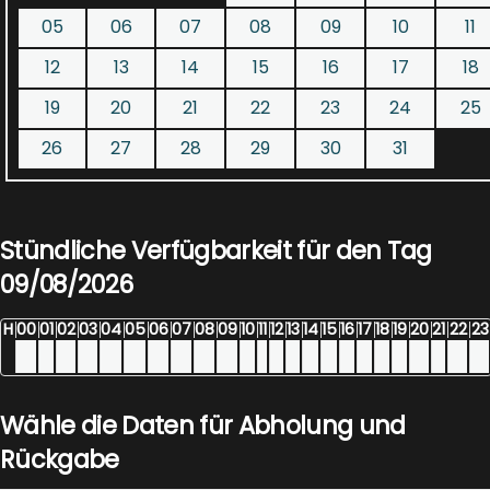
05
06
07
08
09
10
11
12
13
14
15
16
17
18
19
20
21
22
23
24
25
26
27
28
29
30
31
Stündliche Verfügbarkeit für den Tag
09/08/2026
H
00
01
02
03
04
05
06
07
08
09
10
11
12
13
14
15
16
17
18
19
20
21
22
23
Wähle die Daten für Abholung und
Rückgabe