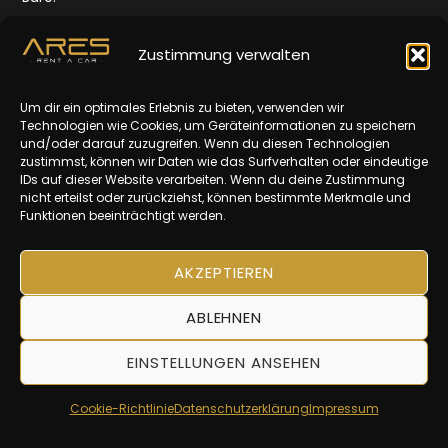
Quellenstr. 165,
1100 Wien
Zustimmung verwalten
Öffnungszeiten:
Um dir ein optimales Erlebnis zu bieten, verwenden wir
Mo-Fr: 10-16 Uhr
Technologien wie Cookies, um Geräteinformationen zu speichern
und/oder darauf zuzugreifen. Wenn du diesen Technologien
Impressum
zustimmst, können wir Daten wie das Surfverhalten oder eindeutige
IDs auf dieser Website verarbeiten. Wenn du deine Zustimmung
Datenschutz
nicht erteilst oder zurückziehst, können bestimmte Merkmale und
Funktionen beeinträchtigt werden.
AGBs
AKZEPTIEREN
ABLEHNEN
EINSTELLUNGEN ANSEHEN
© 2025 | ARES Rent A Car
Cookie-Richtlinie
Datenschutzerklärung
Impressum