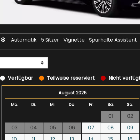
Automatik
5 Sitzer
Vignette
Spurhalte Assistent
Verfügbar
Teilweise reserviert
Nicht verfüg
August 2026
Mo.
Di.
Mi.
Do.
Fr.
Sa.
So.
01
02
03
04
05
06
07
08
09
10
11
12
13
14
15
16