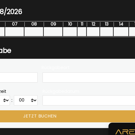
08/2026
07
08
09
10
11
12
13
14
gabe
Rückgabeort
eit
Rückgabedatum
: