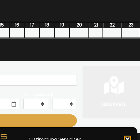
15
16
17
18
19
20
21
22
23
Rückgabezeit
:
SIEHE KARTE
Zustimmung verwalten