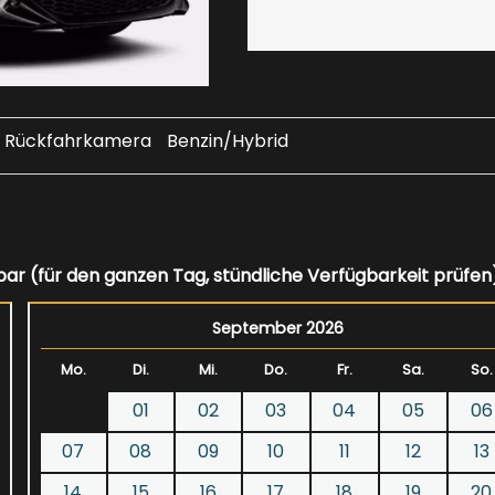
Rückfahrkamera
Benzin/Hybrid
bar (für den ganzen Tag, stündliche Verfügbarkeit prüfen
September 2026
Mo.
Di.
Mi.
Do.
Fr.
Sa.
So.
01
02
03
04
05
06
07
08
09
10
11
12
13
14
15
16
17
18
19
20