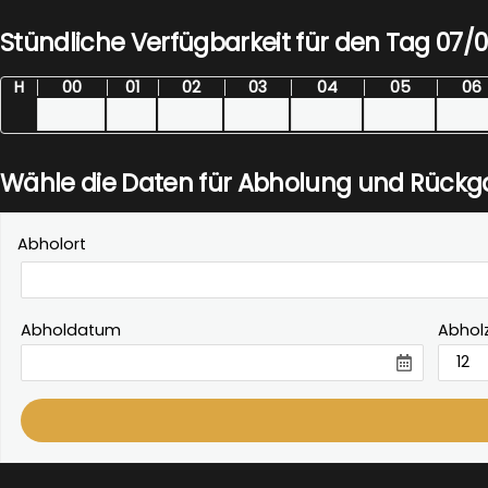
Stündliche Verfügbarkeit für den Tag 07/
H
00
01
02
03
04
05
06
Wähle die Daten für Abholung und Rück
Abholort
Abholdatum
Abholz