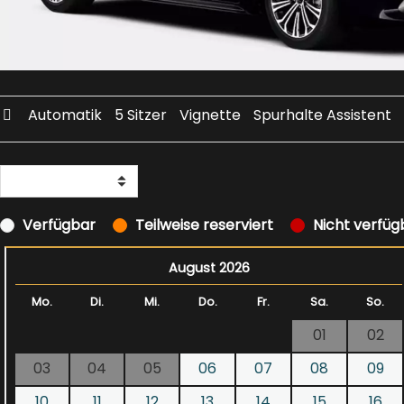
Automatik
5 Sitzer
Vignette
Spurhalte Assistent
Verfügbar
Teilweise reserviert
Nicht verfüg
August 2026
Mo.
Di.
Mi.
Do.
Fr.
Sa.
So.
01
02
03
04
05
06
07
08
09
10
11
12
13
14
15
16