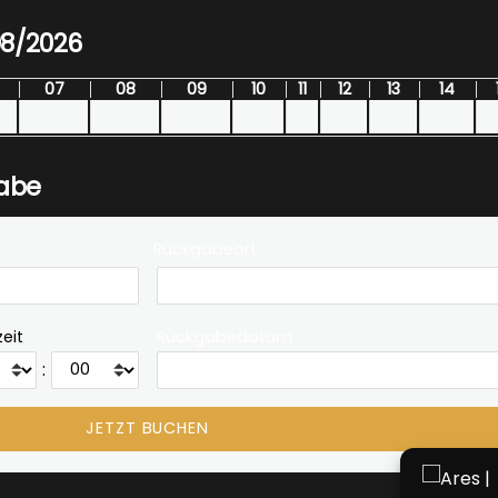
08/2026
07
08
09
10
11
12
13
14
gabe
Rückgabeort
eit
Rückgabedatum
: