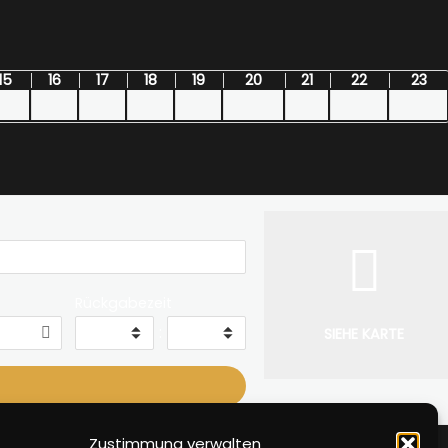
15
16
17
18
19
20
21
22
23
Rückgabezeit
:
SIEHE KARTE
Zustimmung verwalten