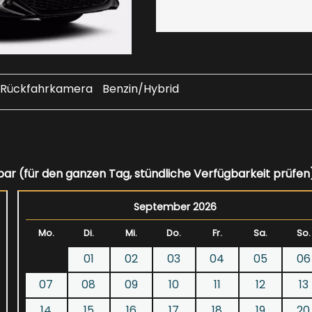
Rückfahrkamera
Benzin/Hybrid
bar (für den ganzen Tag, stündliche Verfügbarkeit prüfen
September 2026
Mo.
Di.
Mi.
Do.
Fr.
Sa.
So.
01
02
03
04
05
06
07
08
09
10
11
12
13
14
15
16
17
18
19
20